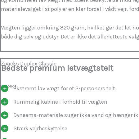
materialevalget i silpoly er en klar fordel i vådt vejr, f
Vægten ligger omkring 820 gram, hvilket gør det let nok 
både dig selv og udstyr. Det er ikke det allerletteste
Zpacks Duplex Classic
Bedste premium letvægtstelt
Annonce
Ekstremt lav vægt for et 2-personers telt
Rummelig kabine i forhold til vægten
Dyneema-materiale suger ikke vand og hænger ikk
Stærk vejrbeskyttelse