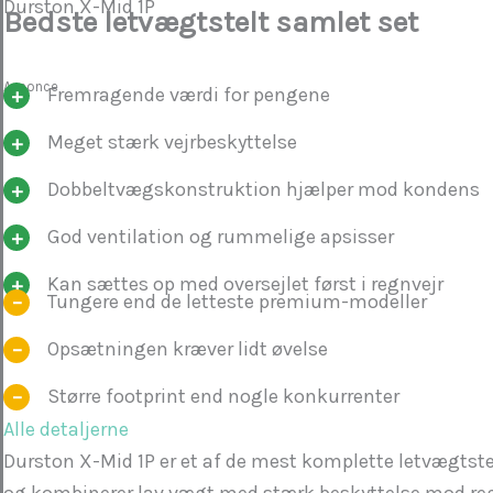
Durston X-Mid 1P
Bedste letvægtstelt samlet set
Annonce
Fremragende værdi for pengene
Meget stærk vejrbeskyttelse
Dobbeltvægskonstruktion hjælper mod kondens
God ventilation og rummelige apsisser
Kan sættes op med oversejlet først i regnvejr
Tungere end de letteste premium-modeller
Opsætningen kræver lidt øvelse
Større footprint end nogle konkurrenter
Alle detaljerne
Durston X-Mid 1P er et af de mest komplette letvægtstel
og kombinerer lav vægt med stærk beskyttelse mod reg