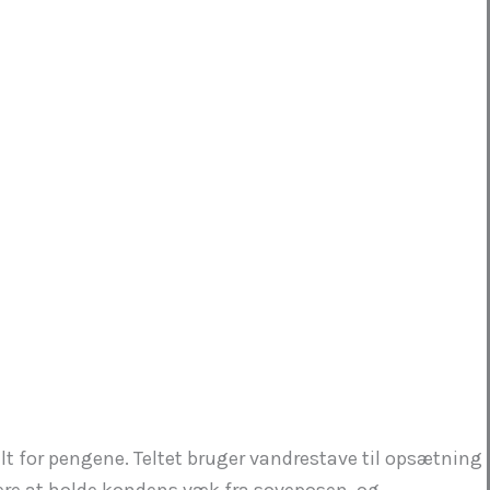
lt for pengene. Teltet bruger vandrestave til opsætning
ere at holde kondens væk fra soveposen, og