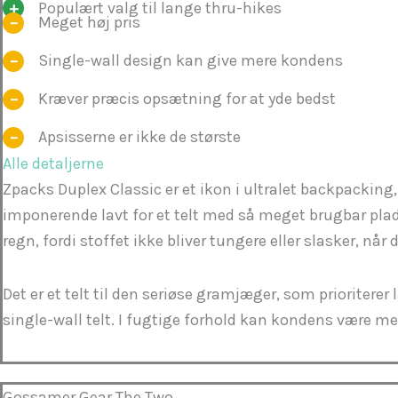
Populært valg til lange thru-hikes
Meget høj pris
Single-wall design kan give mere kondens
Kræver præcis opsætning for at yde bedst
Apsisserne er ikke de største
Alle detaljerne
Zpacks Duplex Classic er et ikon i ultralet backpacking
imponerende lavt for et telt med så meget brugbar pla
regn, fordi stoffet ikke bliver tungere eller slasker, når d
Det er et telt til den seriøse gramjæger, som prioriter
single-wall telt. I fugtige forhold kan kondens være me
Gossamer Gear The Two