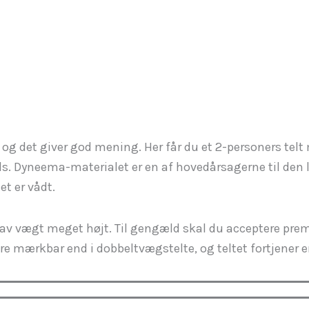
, og det giver god mening. Her får du et 2-personers te
ds. Dyneema-materialet er en af hovedårsagerne til den
et er vådt.
er lav vægt meget højt. Til gengæld skal du acceptere p
re mærkbar end i dobbeltvægstelte, og teltet fortjener 