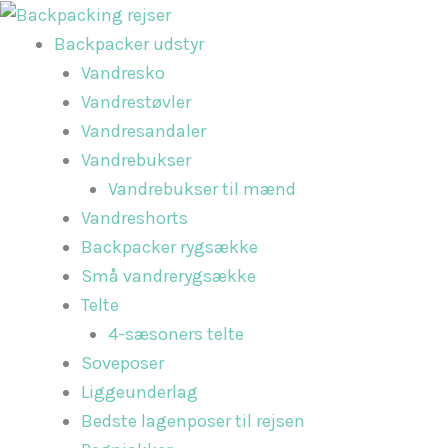
Gå
til
Backpacker udstyr
indholdet
Vandresko
Vandrestøvler
Vandresandaler
Vandrebukser
Vandrebukser til mænd
Vandreshorts
Backpacker rygsække
Små vandrerygsække
Telte
4-sæsoners telte
Soveposer
Liggeunderlag
Bedste lagenposer til rejsen