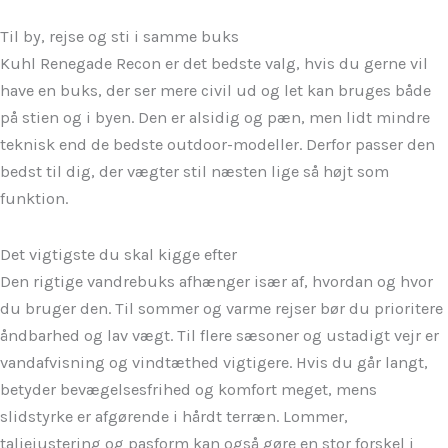
Til by, rejse og sti i samme buks
Kuhl Renegade Recon er det bedste valg, hvis du gerne vil
have en buks, der ser mere civil ud og let kan bruges både
på stien og i byen. Den er alsidig og pæn, men lidt mindre
teknisk end de bedste outdoor-modeller. Derfor passer den
bedst til dig, der vægter stil næsten lige så højt som
funktion.
Det vigtigste du skal kigge efter
Den rigtige vandrebuks afhænger især af, hvordan og hvor
du bruger den. Til sommer og varme rejser bør du prioritere
åndbarhed og lav vægt. Til flere sæsoner og ustadigt vejr er
vandafvisning og vindtæthed vigtigere. Hvis du går langt,
betyder bevægelsesfrihed og komfort meget, mens
slidstyrke er afgørende i hårdt terræn. Lommer,
taljejustering og pasform kan også gøre en stor forskel i