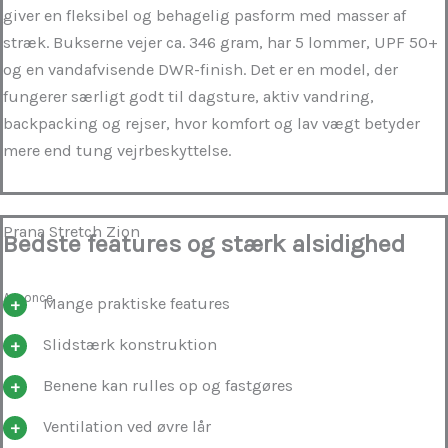
giver en fleksibel og behagelig pasform med masser af
stræk. Bukserne vejer ca. 346 gram, har 5 lommer, UPF 50+
og en vandafvisende DWR-finish. Det er en model, der
fungerer særligt godt til dagsture, aktiv vandring,
backpacking og rejser, hvor komfort og lav vægt betyder
mere end tung vejrbeskyttelse.
Prana Stretch Zion
Bedste features og stærk alsidighed
Annonce
Mange praktiske features
Slidstærk konstruktion
Benene kan rulles op og fastgøres
Ventilation ved øvre lår