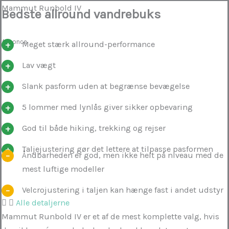
Mammut Runbold IV
Bedste allround vandrebuks
Annonce
Meget stærk allround-performance
Lav vægt
Slank pasform uden at begrænse bevægelse
5 lommer med lynlås giver sikker opbevaring
God til både hiking, trekking og rejser
Taljejustering gør det lettere at tilpasse pasformen
Åndbarheden er god, men ikke helt på niveau med de
mest luftige modeller
Velcrojustering i taljen kan hænge fast i andet udstyr
Alle detaljerne
Mammut Runbold IV er et af de mest komplette valg, hvis