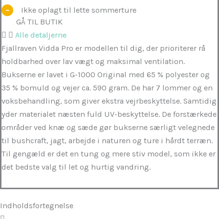
Ikke oplagt til lette sommerture
GÅ TIL BUTIK
Alle detaljerne
Fjallraven Vidda Pro er modellen til dig, der prioriterer rå
holdbarhed over lav vægt og maksimal ventilation.
Bukserne er lavet i G-1000 Original med 65 % polyester og
35 % bomuld og vejer ca. 590 gram. De har 7 lommer og en
voksbehandling, som giver ekstra vejrbeskyttelse. Samtidig
yder materialet næsten fuld UV-beskyttelse. De forstærkede
områder ved knæ og sæde gør bukserne særligt velegnede
til bushcraft, jagt, arbejde i naturen og ture i hårdt terræn.
Til gengæld er det en tung og mere stiv model, som ikke er
det bedste valg til let og hurtig vandring.
Indholdsfortegnelse