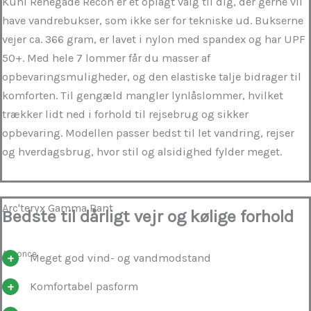
Kuhl Renegade Recon er et oplagt valg til dig, der gerne vil
have vandrebukser, som ikke ser for tekniske ud. Bukserne
vejer ca. 366 gram, er lavet i nylon med spandex og har UPF
50+. Med hele 7 lommer får du masser af
opbevaringsmuligheder, og den elastiske talje bidrager til
komforten. Til gengæld mangler lynlåslommer, hvilket
trækker lidt ned i forhold til rejsebrug og sikker
opbevaring. Modellen passer bedst til let vandring, rejser
og hverdagsbrug, hvor stil og alsidighed fylder meget.
Arc'teryx Gamma Pant
Bedste til dårligt vejr og kølige forhold
Annonce
Meget god vind- og vandmodstand
Komfortabel pasform