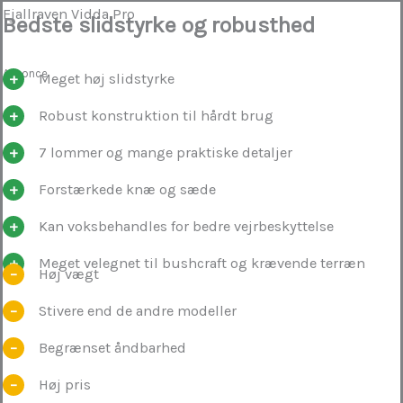
Fjallraven Vidda Pro
Bedste slidstyrke og robusthed
Annonce
Meget høj slidstyrke
Robust konstruktion til hårdt brug
7 lommer og mange praktiske detaljer
Forstærkede knæ og sæde
Kan voksbehandles for bedre vejrbeskyttelse
Meget velegnet til bushcraft og krævende terræn
Høj vægt
Stivere end de andre modeller
Begrænset åndbarhed
Høj pris