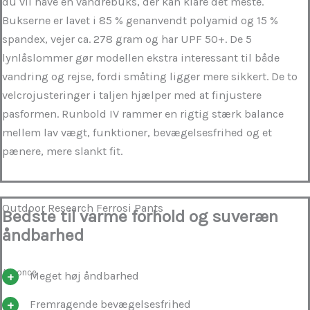
du vil have én vandrebuks, der kan klare det meste.
Bukserne er lavet i 85 % genanvendt polyamid og 15 %
spandex, vejer ca. 278 gram og har UPF 50+. De 5
lynlåslommer gør modellen ekstra interessant til både
vandring og rejse, fordi småting ligger mere sikkert. De to
velcrojusteringer i taljen hjælper med at finjustere
pasformen. Runbold IV rammer en rigtig stærk balance
mellem lav vægt, funktioner, bevægelsesfrihed og et
pænere, mere slankt fit.
Outdoor Research Ferrosi Pants
Bedste til varme forhold og suveræn
åndbarhed
Annonce
Meget høj åndbarhed
Fremragende bevægelsesfrihed