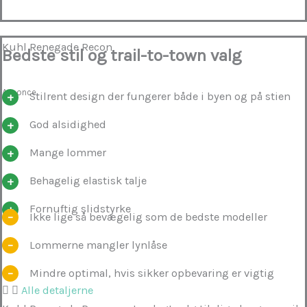
Kuhl Renegade Recon
Bedste stil og trail-to-town valg
Annonce
Stilrent design der fungerer både i byen og på stien
God alsidighed
Mange lommer
Behagelig elastisk talje
Fornuftig slidstyrke
Ikke lige så bevægelig som de bedste modeller
Lommerne mangler lynlåse
Mindre optimal, hvis sikker opbevaring er vigtig
Alle detaljerne