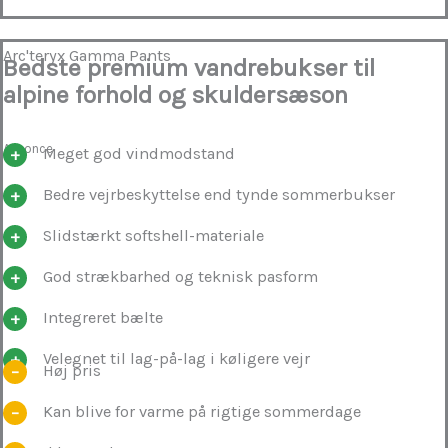
Arc'teryx Gamma Pants
Bedste premium vandrebukser til
alpine forhold og skuldersæson
Annonce
Meget god vindmodstand
Bedre vejrbeskyttelse end tynde sommerbukser
Slidstærkt softshell-materiale
God strækbarhed og teknisk pasform
Integreret bælte
Velegnet til lag-på-lag i køligere vejr
Høj pris
Kan blive for varme på rigtige sommerdage