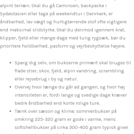
alpint terræn. Skal du gå Caminoen, backpacke i
Sydøstasien eller tage på weekendtur i Danmark, er
åndbarhed, lav vægt og hurtigtørrende stof ofte vigtigere
end maksimal slidstyrke. Skal du derimod igennem krat,
klipper, fjeld eller mange dage med tung rygsæk, bør du
prioritere holdbarhed, pasform og vejrbeskyttelse højere.
Spørg dig selv, om bukserne primært skal bruges til
flade stier, skov, fjeld, alpin vandring, scrambling
eller rejsebrug i by og natur.
Overvej hvor længe du går ad gangen, og hvor høj
intensiteten er, fordi lange og svedige dage kræver
bedre åndbarhed end korte rolige ture.
Tænk over sæson og klima: sommerbukser på
omkring 225-320 gram er gode i varme, mens
softshellbukser på cirka 300-400 gram typisk giver