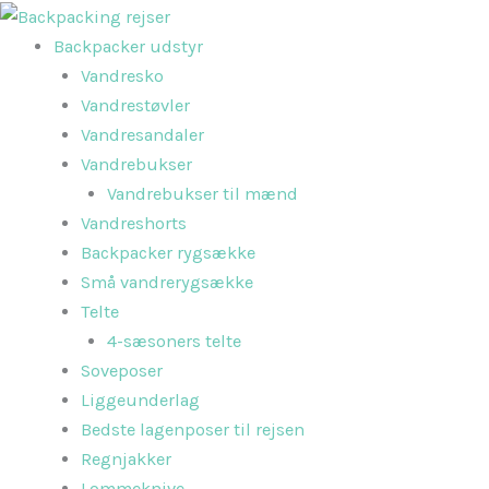
Gå
til
Backpacker udstyr
indholdet
Vandresko
Vandrestøvler
Vandresandaler
Vandrebukser
Vandrebukser til mænd
Vandreshorts
Backpacker rygsække
Små vandrerygsække
Telte
4-sæsoners telte
Soveposer
Liggeunderlag
Bedste lagenposer til rejsen
Regnjakker
Lommeknive