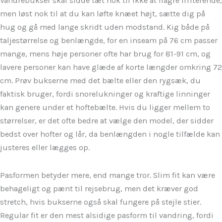
Vandrebukser skal sidde tæt nok til ikke at flagre irriterende,
men løst nok til at du kan løfte knæet højt, sætte dig på
hug og gå med lange skridt uden modstand. Kig både på
taljestørrelse og benlængde, for en inseam på 76 cm passer
mange, mens høje personer ofte har brug for 81-91 cm, og
lavere personer kan have glæde af korte længder omkring 72
cm. Prøv bukserne med det bælte eller den rygsæk, du
faktisk bruger, fordi snorelukninger og kraftige linninger
kan genere under et hoftebælte. Hvis du ligger mellem to
størrelser, er det ofte bedre at vælge den model, der sidder
bedst over hofter og lår, da benlængden i nogle tilfælde kan
justeres eller lægges op.
Pasformen betyder mere, end mange tror. Slim fit kan være
behageligt og pænt til rejsebrug, men det kræver god
stretch, hvis bukserne også skal fungere på stejle stier.
Regular fit er den mest alsidige pasform til vandring, fordi