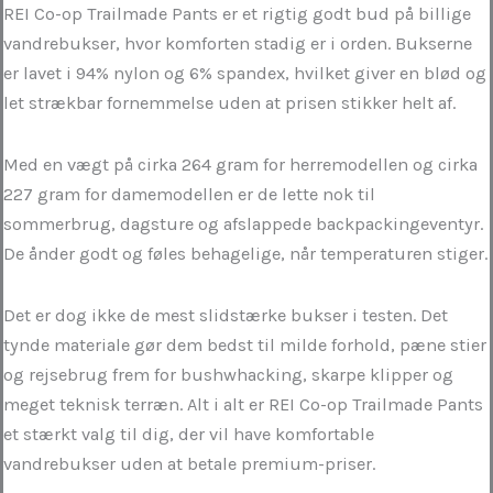
REI Co-op Trailmade Pants er et rigtig godt bud på billige
vandrebukser, hvor komforten stadig er i orden. Bukserne
er lavet i 94% nylon og 6% spandex, hvilket giver en blød og
let strækbar fornemmelse uden at prisen stikker helt af.
Med en vægt på cirka 264 gram for herremodellen og cirka
227 gram for damemodellen er de lette nok til
sommerbrug, dagsture og afslappede backpackingeventyr.
De ånder godt og føles behagelige, når temperaturen stiger.
Det er dog ikke de mest slidstærke bukser i testen. Det
tynde materiale gør dem bedst til milde forhold, pæne stier
og rejsebrug frem for bushwhacking, skarpe klipper og
meget teknisk terræn. Alt i alt er REI Co-op Trailmade Pants
et stærkt valg til dig, der vil have komfortable
vandrebukser uden at betale premium-priser.