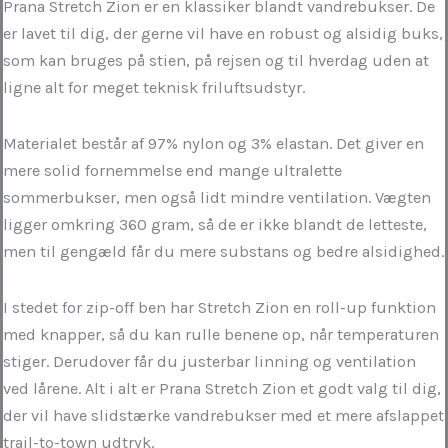
Prana Stretch Zion er en klassiker blandt vandrebukser. De
er lavet til dig, der gerne vil have en robust og alsidig buks,
som kan bruges på stien, på rejsen og til hverdag uden at
ligne alt for meget teknisk friluftsudstyr.
Materialet består af 97% nylon og 3% elastan. Det giver en
mere solid fornemmelse end mange ultralette
sommerbukser, men også lidt mindre ventilation. Vægten
ligger omkring 360 gram, så de er ikke blandt de letteste,
men til gengæld får du mere substans og bedre alsidighed.
I stedet for zip-off ben har Stretch Zion en roll-up funktion
med knapper, så du kan rulle benene op, når temperaturen
stiger. Derudover får du justerbar linning og ventilation
ved lårene. Alt i alt er Prana Stretch Zion et godt valg til dig,
der vil have slidstærke vandrebukser med et mere afslappet
trail-to-town udtryk.