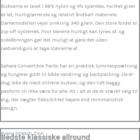
Bukserne er lavet i 96% nylon og 4% spandex, hvilket giver
et let, hurtigtørrende og relativt åndbart materiale.
Damemodellen vejer omkring 340 gram. Den store fordel er
zip-off-systemet, hvor benene hurtigt kan lynes af, og
sideåbningen gør det muligt at gøre det uden
nødvendigvis at tage støvlerne af.
Sahara Convertible Pants har en praktisk lommeopsætning
og fungerer godt til både vandring og backpacking. De er
dog ikke de mest stilrene bukser, og den lidt baggy
pasform vil ikke være for alle. Alt i alt er de et stærkt valg til
dig, der vægter fleksibilitet højere end minimalistisk
design.
Prana Stretch Zion
Bedste klassiske allround