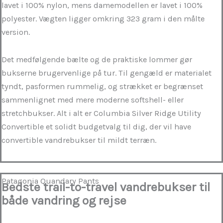
lavet i 100% nylon, mens damemodellen er lavet i 100%
polyester. Vægten ligger omkring 323 gram i den målte
version.
Det medfølgende bælte og de praktiske lommer gør
bukserne brugervenlige på tur. Til gengæld er materialet
tyndt, pasformen rummelig, og strækket er begrænset
sammenlignet med mere moderne softshell- eller
stretchbukser. Alt i alt er Columbia Silver Ridge Utility
Convertible et solidt budgetvalg til dig, der vil have
convertible vandrebukser til mildt terræn.
Patagonia Quandary Pants
Bedste trail-to-travel vandrebukser til
både vandring og rejse