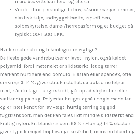
mere beskyttelse i forår og efterår.
Vurder dine personlige behov, såsom mange lommer,
elastisk talje, indbygget bælte, zip-off ben,
solbeskyttelse, dame-/herrepasform og et budget på
typisk 500-1.500 DKK.
Hvilke materialer og teknologier er vigtige?
De fleste gode vandrebukser er lavet i nylon, også kaldet
polyamid, fordi materialet er slidstærkt, let og tørrer
markant hurtigere end bomuld. Elastan eller spandex, ofte
omkring 3-14 %, giver stræk i stoffet, så bukserne følger
med, når du tager lange skridt, går op ad stejle stier eller
sætter dig på hug. Polyester bruges også i nogle modeller
og er især kendt for lav vægt, hurtig tørring og god
fugttransport, men det kan føles lidt mindre slidstærkt end
kraftig nylon. En blanding som 86 % nylon og 14 % elastan
giver typisk meget høj bevægelsesfrihed, mens en blanding