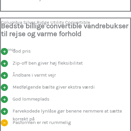
Columbia Silver Ridge Utility Convertible
Bedste billige convertible vandrebukser
til rejse og varme forhold
Annonce
God pris
Zip-off ben giver høj fleksibilitet
Åndbare i varmt vejr
Medfølgende bælte giver ekstra værdi
God lommeplads
Farvekodede lynlåse gør benene nemmere at sætte
korrekt på
Pasformen er ret rummelig