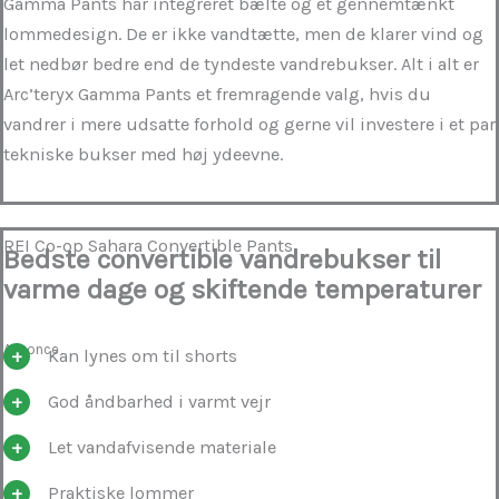
Gamma Pants har integreret bælte og et gennemtænkt
lommedesign. De er ikke vandtætte, men de klarer vind og
let nedbør bedre end de tyndeste vandrebukser. Alt i alt er
Arc’teryx Gamma Pants et fremragende valg, hvis du
vandrer i mere udsatte forhold og gerne vil investere i et par
tekniske bukser med høj ydeevne.
REI Co-op Sahara Convertible Pants
Bedste convertible vandrebukser til
varme dage og skiftende temperaturer
Annonce
Kan lynes om til shorts
God åndbarhed i varmt vejr
Let vandafvisende materiale
Praktiske lommer