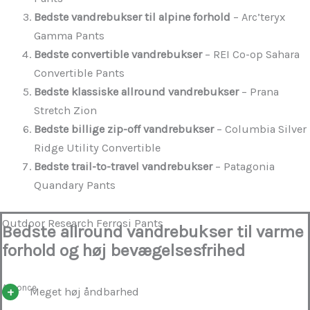
Bedste vandrebukser til alpine forhold
– Arc’teryx
Gamma Pants
Bedste convertible vandrebukser
– REI Co-op Sahara
Convertible Pants
Bedste klassiske allround vandrebukser
– Prana
Stretch Zion
Bedste billige zip-off vandrebukser
– Columbia Silver
Ridge Utility Convertible
Bedste trail-to-travel vandrebukser
– Patagonia
Quandary Pants
Outdoor Research Ferrosi Pants
Bedste allround vandrebukser til varme
forhold og høj bevægelsesfrihed
Annonce
Meget høj åndbarhed