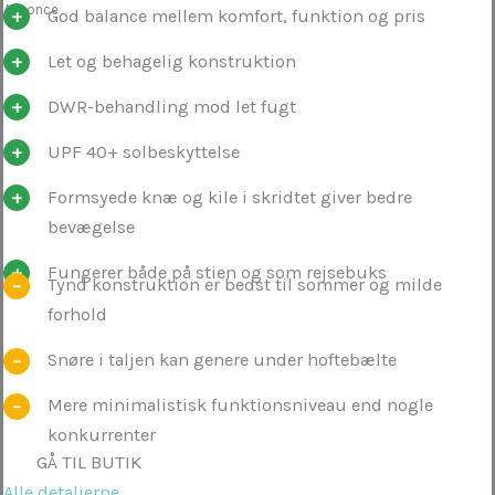
Annonce
God balance mellem komfort, funktion og pris
Let og behagelig konstruktion
DWR-behandling mod let fugt
UPF 40+ solbeskyttelse
Formsyede knæ og kile i skridtet giver bedre
bevægelse
Fungerer både på stien og som rejsebuks
Tynd konstruktion er bedst til sommer og milde
forhold
Snøre i taljen kan genere under hoftebælte
Mere minimalistisk funktionsniveau end nogle
konkurrenter
GÅ TIL BUTIK
Alle detaljerne